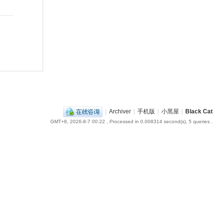
|
Archiver
|
手机版
|
小黑屋
|
Black Cat
GMT+8, 2026-8-7 00:22
, Processed in 0.008314 second(s), 5 queries .