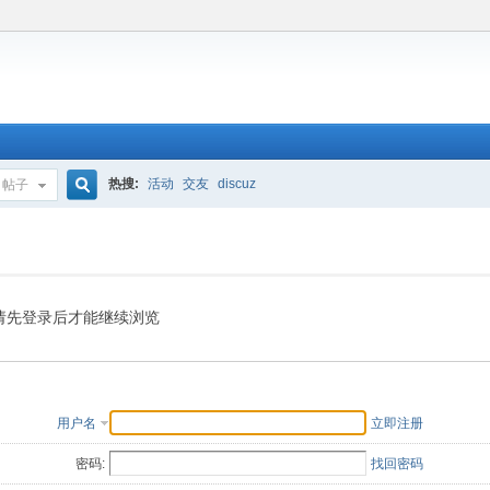
热搜:
活动
交友
discuz
帖子
搜
索
请先登录后才能继续浏览
用户名
立即注册
密码:
找回密码