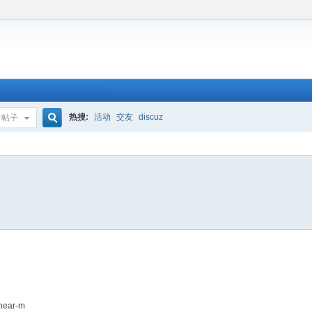
热搜:
活动
交友
discuz
帖子
搜
索
-near-m