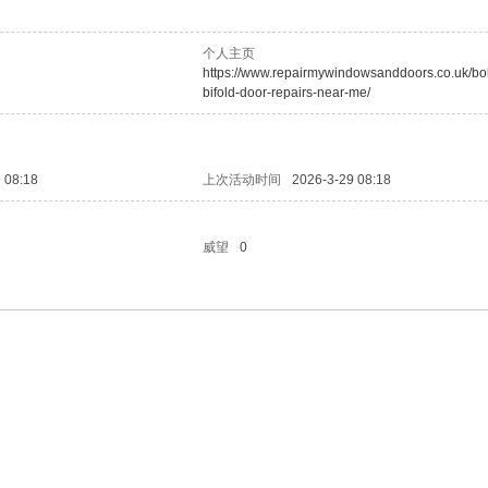
个人主页
https://www.repairmywindowsanddoors.co.uk/bo
bifold-door-repairs-near-me/
 08:18
上次活动时间
2026-3-29 08:18
威望
0