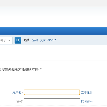
热搜:
活动
交友
discuz
帖子
搜
索
您需要先登录才能继续本操作
用户名
立即注册
密码:
找回密码