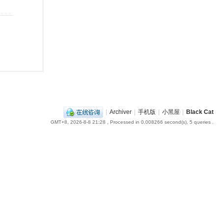
|
Archiver
|
手机版
|
小黑屋
|
Black Cat
GMT+8, 2026-8-8 21:28
, Processed in 0.008266 second(s), 5 queries .