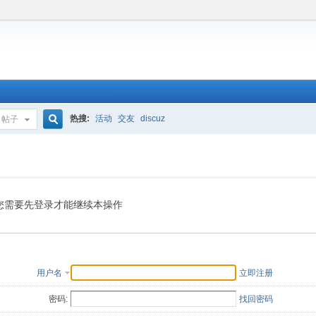
热搜:
活动
交友
discuz
帖子
搜
索
您需要先登录才能继续本操作
用户名
立即注册
密码:
找回密码