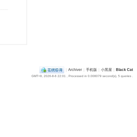
|
Archiver
|
手机版
|
小黑屋
|
Black Cat
GMT+8, 2026-8-6 22:01
, Processed in 0.008079 second(s), 5 queries .