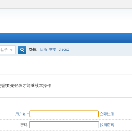
热搜:
活动
交友
discuz
帖子
搜
索
您需要先登录才能继续本操作
用户名
立即注册
密码:
找回密码