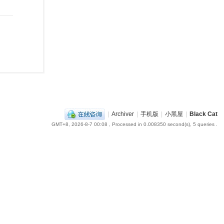
|
Archiver
|
手机版
|
小黑屋
|
Black Cat
GMT+8, 2026-8-7 00:08
, Processed in 0.008350 second(s), 5 queries .