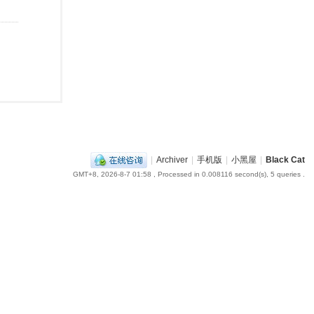
|
Archiver
|
手机版
|
小黑屋
|
Black Cat
GMT+8, 2026-8-7 01:58
, Processed in 0.008116 second(s), 5 queries .