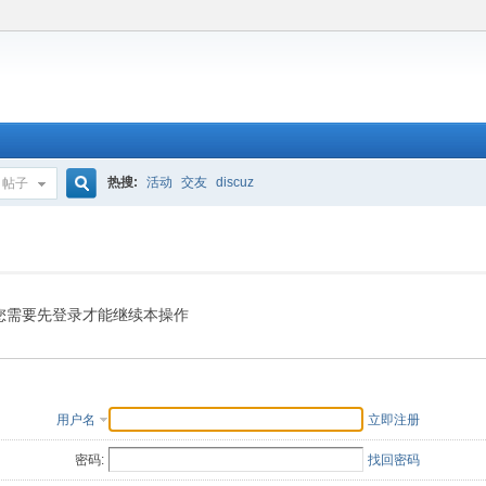
热搜:
活动
交友
discuz
帖子
搜
索
您需要先登录才能继续本操作
用户名
立即注册
密码:
找回密码