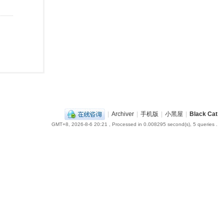
|
Archiver
|
手机版
|
小黑屋
|
Black Cat
GMT+8, 2026-8-6 20:21
, Processed in 0.008295 second(s), 5 queries .