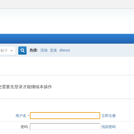
热搜:
活动
交友
discuz
帖子
搜
索
您需要先登录才能继续本操作
用户名
立即注册
密码:
找回密码