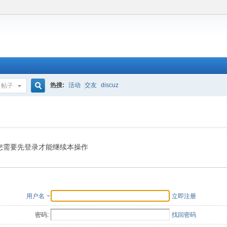
热搜:
活动
交友
discuz
帖子
搜
索
您需要先登录才能继续本操作
用户名
立即注册
密码:
找回密码