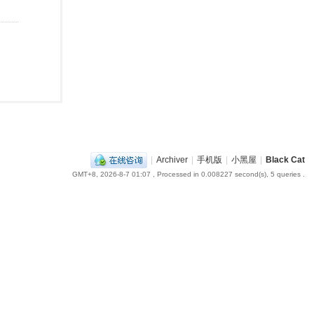
|
Archiver
|
手机版
|
小黑屋
|
Black Cat
GMT+8, 2026-8-7 01:07
, Processed in 0.008227 second(s), 5 queries .