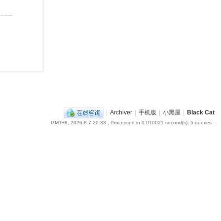
|
Archiver
|
手机版
|
小黑屋
|
Black Cat
GMT+8, 2026-8-7 20:33
, Processed in 0.010021 second(s), 5 queries .