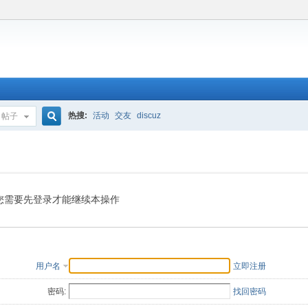
热搜:
活动
交友
discuz
帖子
搜
索
您需要先登录才能继续本操作
用户名
立即注册
密码:
找回密码